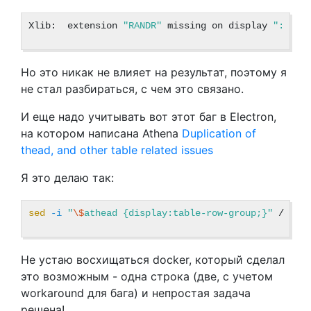
Xlib:  extension 
"RANDR"
 missing on display 
":99"
.
Но это никак не влияет на результат, поэтому я
не стал разбираться, с чем это связано.
И еще надо учитывать вот этот баг в Electron,
на котором написана Athena
Duplication of
thead, and other table related issues
Я это делаю так:
sed
-i
"
\$
athead {display:table-row-group;}"
 /docs
Не устаю восхищаться docker, который сделал
это возможным - одна строка (две, с учетом
workaround для бага) и непростая задача
решена!