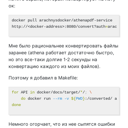
ок:
docker pull arachnysdocker/athenapdf-service

http://<docker-address>:8080/convert?auth
=
arachnys
Мне было рациональнее конвертировать файлы
заранее (athena работает достаточно быстро,
но это все-таки долгие 1-2 секунды на
конвертацию каждого из моих файлов).
Поэтому я добавил в Makefile:
for 
API 
in 
docker/docs/target/
*
/
;
\
do 
docker run 
--rm
-v
${
PWD
}
:/converted/ arach
done
Немного огорчает, что из нее сыпятся ошибки