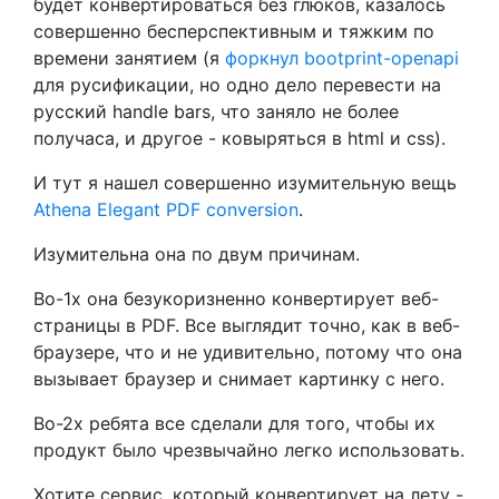
будет конвертироваться без глюков, казалось
совершенно бесперспективным и тяжким по
времени занятием (я
форкнул bootprint-openapi
для русификации, но одно дело перевести на
русский handle bars, что заняло не более
получаса, и другое - ковыряться в html и css).
И тут я нашел совершенно изумительную вещь
Athena Elegant PDF conversion
.
Изумительна она по двум причинам.
Во-1х она безукоризненно конвертирует веб-
страницы в PDF. Все выглядит точно, как в веб-
браузере, что и не удивительно, потому что она
вызывает браузер и снимает картинку с него.
Во-2х ребята все сделали для того, чтобы их
продукт было чрезвычайно легко использовать.
Хотите сервис, который конвертирует на лету -